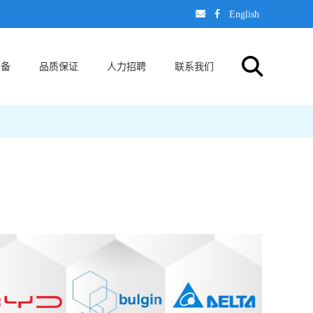
󢈃
󢄉
English
设备
品质保证
人力招聘
联系我们