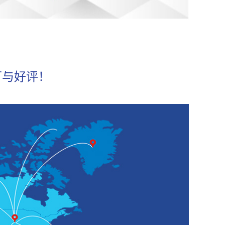
可与好评！