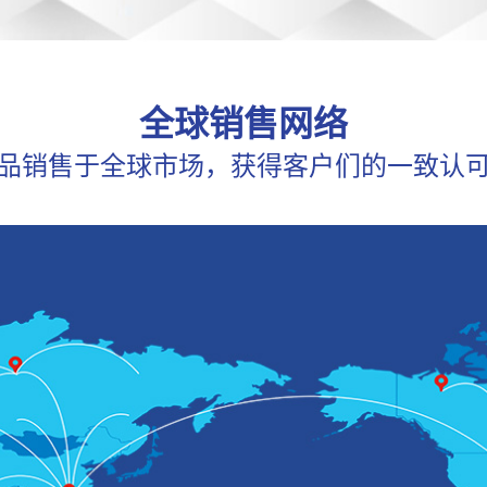
全球销售网络
品销售于全球市场，获得客户们的一致认