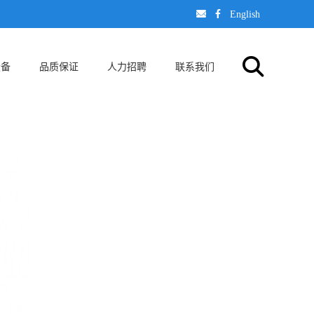
󢈃
󢄉
English
设备
品质保证
人力招聘
联系我们