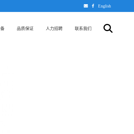
󢈃
󢄉
English
设备
品质保证
人力招聘
联系我们