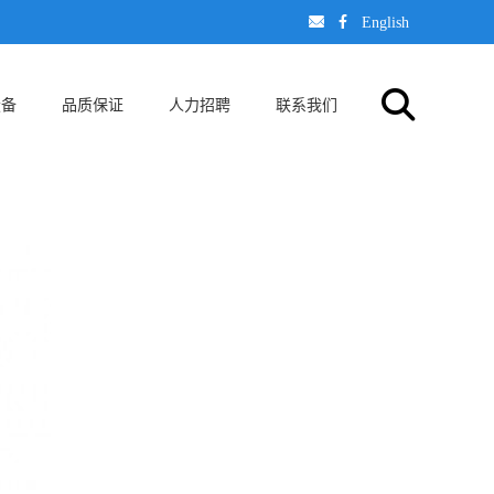
󢈃
󢄉
English
设备
品质保证
人力招聘
联系我们