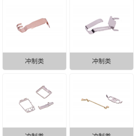
冲制类
冲制类